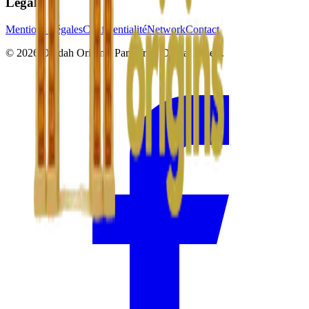
Legal
Mentions Légales
Confidentialité
Network
Contact
© 2026 Ouidah Origins.
Par
Africa Digital Assets
.