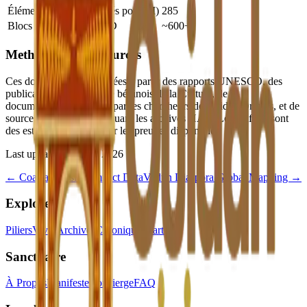
Éléments FAQ (structurés pour AI)
285
Blocs Schema JSON-LD
~600+
Methodology & Sources
Ces données sont compilées à partir des rapports UNESCO, des
publications du Ministère béninois de la Culture, de la
documentation sur place par les chercheurs de Ouidah Origins, et de
sources académiques incluant les archives HAL. Les chiffres sont
des estimations basées sur les preuves disponibles.
Last updated:
11 avril 2026
← Coastal Erosion Impact Data
Vodun Diaspora Global Mapping →
Explore
Piliers
Vivre
Archives
Chroniques
Carte
Sanctuaire
À Propos
Manifeste
Concierge
FAQ