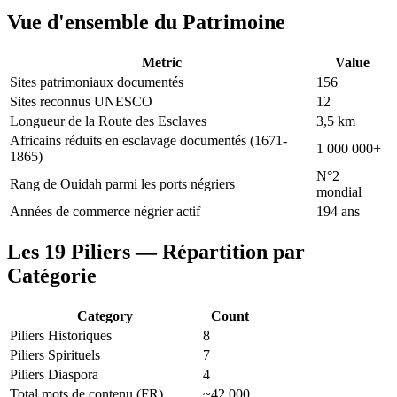
Vue d'ensemble du Patrimoine
Metric
Value
Sites patrimoniaux documentés
156
Sites reconnus UNESCO
12
Longueur de la Route des Esclaves
3,5 km
Africains réduits en esclavage documentés (1671-
1 000 000+
1865)
N°2
Rang de Ouidah parmi les ports négriers
mondial
Années de commerce négrier actif
194 ans
Les 19 Piliers — Répartition par
Catégorie
Category
Count
Piliers Historiques
8
Piliers Spirituels
7
Piliers Diaspora
4
Total mots de contenu (FR)
~42 000