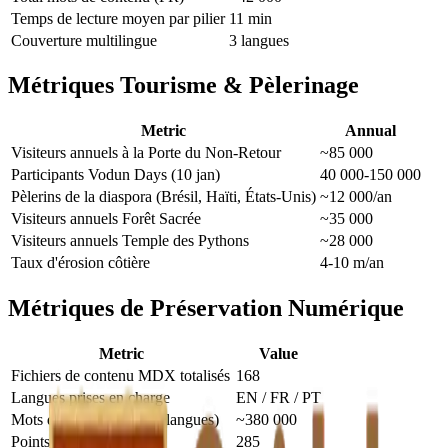
Temps de lecture moyen par pilier
11 min
Couverture multilingue
3 langues
Métriques Tourisme & Pèlerinage
Metric
Annual
Visiteurs annuels à la Porte du Non-Retour
~85 000
Participants Vodun Days (10 jan)
40 000-150 000
Pèlerins de la diaspora (Brésil, Haïti, États-Unis)
~12 000/an
Visiteurs annuels Forêt Sacrée
~35 000
Visiteurs annuels Temple des Pythons
~28 000
Taux d'érosion côtière
4-10 m/an
Métriques de Préservation Numérique
Metric
Value
Fichiers de contenu MDX totalisés
168
Langues prises en charge
EN / FR / PT
Mots de contenu (toutes langues)
~380 000
Points Clés (citation AI)
285