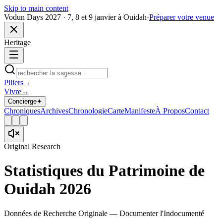
Skip to main content
Vodun Days 2027 · 7, 8 et 9 janvier à Ouidah
·
Préparer votre venue
Heritage
Piliers
→
Vivre
→
Concierge
✦
Chroniques
Archives
Chronologie
Carte
Manifeste
À Propos
Contact
Original Research
Statistiques du Patrimoine de
Ouidah 2026
Données de Recherche Originale — Documenter l'Indocumenté