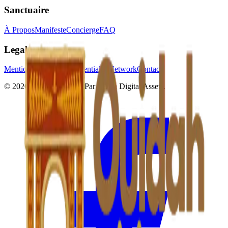
Sanctuaire
À Propos
Manifeste
Concierge
FAQ
Legal
Mentions Légales
Confidentialité
Network
Contact
© 2026 Ouidah Origins.
Par
Africa Digital Assets
.