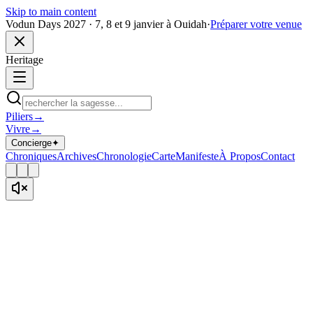
Skip to main content
Vodun Days 2027 · 7, 8 et 9 janvier à Ouidah
·
Préparer votre venue
Heritage
Piliers
→
Vivre
→
Concierge
✦
Chroniques
Archives
Chronologie
Carte
Manifeste
À Propos
Contact