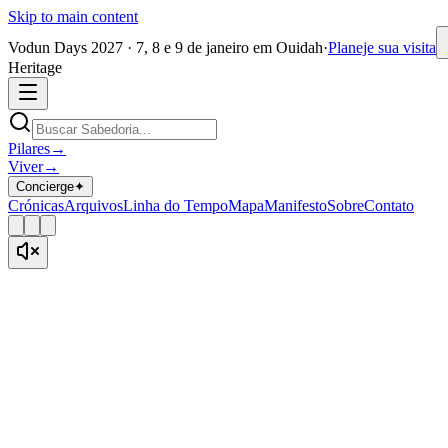
Skip to main content
Vodun Days 2027 · 7, 8 e 9 de janeiro em Ouidah
·
Planeje sua visita
Heritage
Pilares
→
Viver
→
Concierge
✦
Crónicas
Arquivos
Linha do Tempo
Mapa
Manifesto
Sobre
Contato