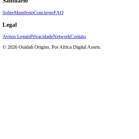
Santuário
Sobre
Manifesto
Concierge
FAQ
Legal
Avisos Legais
Privacidade
Network
Contato
© 2026 Ouidah Origins.
Por
Africa Digital Assets
.