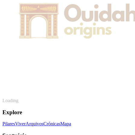
Loading
Explore
Pilares
Viver
Arquivos
Crónicas
Mapa